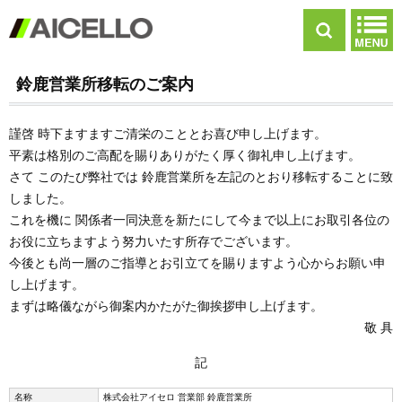
鈴鹿営業所移転のご案内
謹啓 時下ますますご清栄のこととお喜び申し上げます。
平素は格別のご高配を賜りありがたく厚く御礼申し上げます。
さて このたび弊社では 鈴鹿営業所を左記のとおり移転することに致
しました。
これを機に 関係者一同決意を新たにして今まで以上にお取引各位の
お役に立ちますよう努力いたす所存でございます。
今後とも尚一層のご指導とお引立てを賜りますよう心からお願い申
し上げます。
まずは略儀ながら御案内かたがた御挨拶申し上げます。
敬 具
記
名称
株式会社アイセロ 営業部 鈴鹿営業所